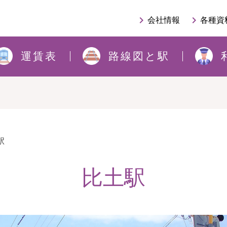
keyboard_arrow_right
keyboard_arrow_right
会社情報
各種資
運賃表
路線図と駅
駅
比土駅