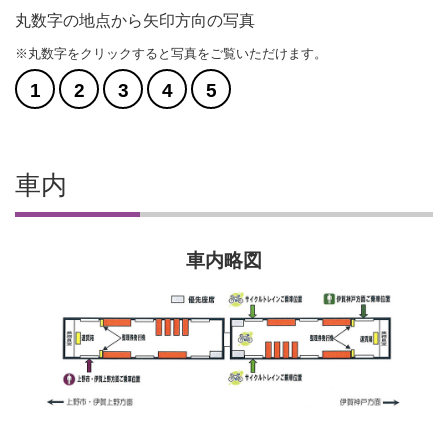
丸数字の地点から矢印方向の写真
※丸数字をクリックすると写真をご覧いただけます。
1
2
3
4
5
車内
車内略図