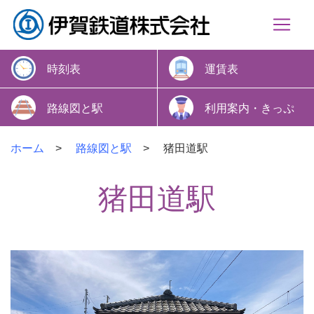
時刻表
運賃表
路線図と駅
利用案内・きっぷ
ホーム
路線図と駅
猪田道駅
猪田道駅