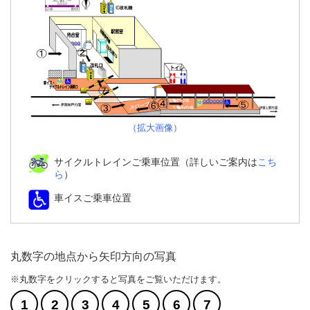
（拡大画像）
サイクルトレインご乗車位置（詳しいご案内は
こち
ら
）
車イスご乗車位置
丸数字の地点から矢印方向の写真
※丸数字をクリックすると写真をご覧いただけます。
1
2
3
4
5
6
7