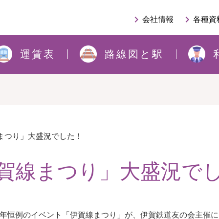
keyboard_arrow_right
keyboard_arrow_right
会社情報
各種資
運賃表
路線図と駅
まつり」大盛況でした！
賀線まつり」大盛況で
年恒例のイベント「伊賀線まつり」が、伊賀鉄道友の会主催に