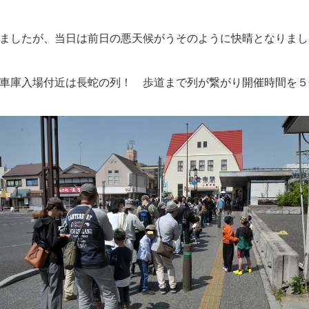
ましたが、当日は前日の悪天候がうそのように快晴となりまし
車庫入場付近は長蛇の列！ 歩道まで列が繋がり開催時間を５